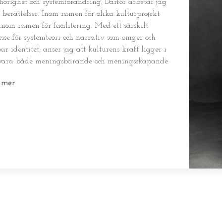
örighet och systemförändring. Därför arbetar jag
berättelser. Inom ramen för olika kulturprojekt
inom ramen för facilitering. Med ett särskilt
esse för systemteori och narrativ som omger och
ar identitet, anser jag att kulturens kraft ligger i
 vara både meningsbärande och meningsskapande.
 mer