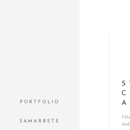
S
A
PORTFOLIO
Mång
SAMARBETE
stöd