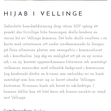
HIJAB I VELLINGE
Söderslätts hemslöjdsförening drog våren 2017 igång ett
projekt där frivilliga från föreningen skulle brodera en
varsin bit av Vellinge kommun. Det hela skulle resultera i en
karta med intentionen att under nästkommande år hängas
på flera allmänna platser som exempelvis i kommunhuset
och i konsthallen. Jag såg en möjlighet att på en ny arena
och i en ny kontext uppmärksamma frånvaron och samtidigt
välkomna människor med utländsk bakgrund i kommunen.
Jag broderade därför en kvinna som omhuldas av en hijab
samtidigt som hon reser sig ur havet utanför Vellinges
kustremsa. Kvinnans hijab och havet är oskiljaktiga. I
famnen håller hon ett litet barn och hennes ansikte är vänd
mot Vellinge.
Gestaltningsform:
Broderi